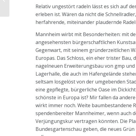
Brunnen mehr– über
Relativ ungestört radeln lässt es sich auf 
Brunnen, Stadt und...
erleben ist. Wären da nicht die Schnellradle
herfahrende, miteinander plaudernde Radel
Mannheim wirbt mit Besonderheiten: mit de
angesehensten bürgerschaftlichen Kunstsa
Gegenwart, mit seinem gründerzeitlichen W
Europas. Das Schloss, ein eher trister Bau, 
nagelneuen Erweiterungsbau von gmp und ihre
Lagerhalle, die auch im Hafengelände steh
seltsam losgelöst von der umgebenden Sta
eine gepflegte, bürgerliche Oase im Dickicht 
schönste in Europa ist? Mir fallen da ande
wirkt immer noch. Weite baumbestandene Ras
spendenbereiter Mannheimer, wenn auch de
Verjüngungskur vertragen könnten. Die Pla
Bundesgartenschau geben, die neues Grün 