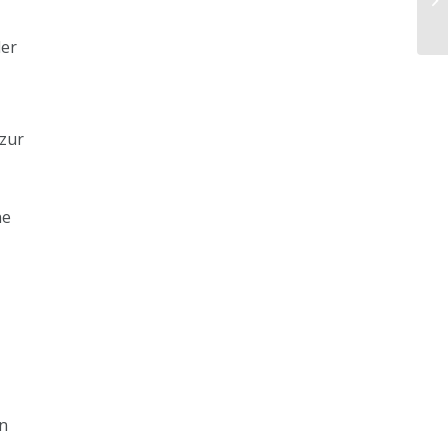
u
der
zur
ne
en