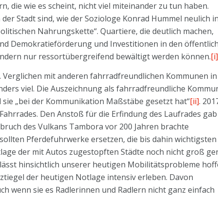
, die wie es scheint, nicht viel miteinander zu tun haben.
n der Stadt sind, wie der Soziologe Konrad Hummel neulich i
politischen Nahrungskette“. Quartiere, die deutlich machen,
 und Demokratieförderung und Investitionen in den öffentlic
ondern nur ressortübergreifend bewältigt werden können.
[i
%. Verglichen mit anderen fahrradfreundlichen Kommunen in
ders viel. Die Auszeichnung als fahrradfreundliche Kommu
eil sie „bei der Kommunikation Maßstäbe gesetzt hat“
[ii]
. 201
 Fahrrades. Den Anstoß für die Erfindung des Laufrades gab
sbruch des Vulkans Tambora vor 200 Jahren brachte
llten Pferdefuhrwerke ersetzen, die bis dahin wichtigsten
tlage der mit Autos zugestopften Städte noch nicht groß g
 lässt hinsichtlich unserer heutigen Mobilitätsprobleme hoff
iegel der heutigen Notlage intensiv erleben. Davon
uch wenn sie es Radlerinnen und Radlern nicht ganz einfach