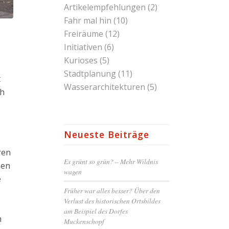
Artikelempfehlungen
(2)
Fahr mal hin
(10)
Freiräume
(12)
Initiativen
(6)
Kurioses
(5)
Stadtplanung
(11)
t
Wasserarchitekturen
(5)
ch
Neueste Beiträge
ren
Es grünt so grün? – Mehr Wildnis
ßen
wagen
e
Früher war alles besser? Über den
Verlust des historischen Ortsbildes
am Beispiel des Dorfes
n
Muckenschopf