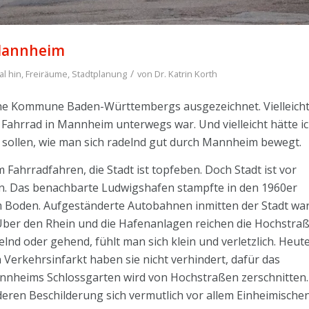
 Mannheim
/
al hin
,
Freiräume
,
Stadtplanung
von
Dr. Katrin Korth
he Kommune Baden-Württembergs ausgezeichnet. Vielleich
m Fahrrad in Mannheim unterwegs war. Und vielleicht hätte i
 sollen, wie man sich radelnd gut durch Mannheim bewegt.
hrradfahren, die Stadt ist topfeben. Doch Stadt ist vor
en. Das benachbarte Ludwigshafen stampfte in den 1960er
Boden. Aufgeständerte Autobahnen inmitten der Stadt wa
Über den Rhein und die Hafenanlagen reichen die Hochstra
lnd oder gehend, fühlt man sich klein und verletzlich. Heut
Verkehrsinfarkt haben sie nicht verhindert, dafür das
Mannheims Schlossgarten wird von Hochstraßen zerschnitten.
eren Beschilderung sich vermutlich vor allem Einheimische