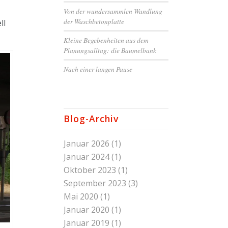
Von der wundersammlen Wandlung
der Waschbetonplatte
ll
Kleine Begebenheiten aus dem
Planungsalltag: die Baumelbank
Nach einer langen Pause
Blog-Archiv
Januar 2026
(1)
Januar 2024
(1)
Oktober 2023
(1)
September 2023
(3)
Mai 2020
(1)
Januar 2020
(1)
Januar 2019
(1)