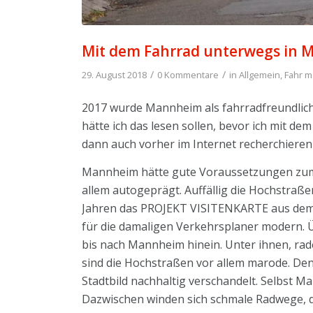
Mit dem Fahrrad unterwegs in
/
/
29. August 2018
0 Kommentare
in
Allgemein
,
Fahr m
2017 wurde Mannheim als fahrradfreundlic
hätte ich das lesen sollen, bevor ich mit de
dann auch vorher im Internet recherchieren
Mannheim hätte gute Voraussetzungen zum Fa
allem autogeprägt. Auffällig die Hochstraß
Jahren das PROJEKT VISITENKARTE aus dem 
für die damaligen Verkehrsplaner modern. 
bis nach Mannheim hinein. Unter ihnen, rade
sind die Hochstraßen vor allem marode. Den 
Stadtbild nachhaltig verschandelt. Selbst 
Dazwischen winden sich schmale Radwege, d