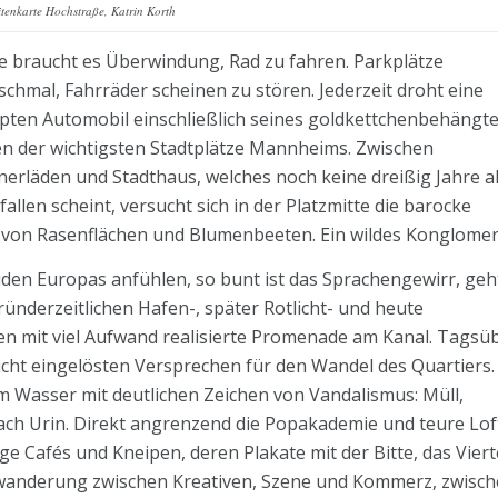
itenkarte Hochstraße, Katrin Korth
 braucht es Überwindung, Rad zu fahren. Parkplätze
schmal, Fahrräder scheinen zu stören. Jederzeit droht eine
mpten Automobil einschließlich seines goldkettchenbehängt
nen der wichtigsten Stadtplätze Mannheims. Zwischen
rläden und Stadthaus, welches noch keine dreißig Jahre al
llen scheint, versucht sich in der Platzmitte die barocke
von Rasenflächen und Blumenbeeten. Ein wildes Konglomer
Süden Europas anfühlen, so bunt ist das Sprachengewirr, geh
ründerzeitlichen Hafen-, später Rotlicht- und heute
ren mit viel Aufwand realisierte Promenade am Kanal. Tagsü
icht eingelösten Versprechen für den Wandel des Quartiers.
am Wasser mit deutlichen Zeichen von Vandalismus: Müll,
ch Urin. Direkt angrenzend die Popakademie und teure Lof
 Cafés und Kneipen, deren Plakate mit der Bitte, das Viert
twanderung zwischen Kreativen, Szene und Kommerz, zwisc