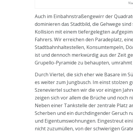
Vis
Auch im Einbahnstraßengewirr der Quadrate
dominieren das Stadtbild, die Gehwege sind 
Kollision mit einem tiefergelegten aufgepi
Fahrers. Wir erreichen den Paradeplatz, ei
Stadtbahnhaltestellen, Konsumtempeln, Döne
ist und dennoch merkwürdig aus der Zeit gefa
Grupello-Pyramide zu behaupten, umrahmt 
Durch Viertel, die sich eher wie Basare im 
es weiter zum Jungbusch. Im einst stolzen g
Szeneviertel suchen wir die vor einigen Jah
zeigen sich vor allem die Brüche und noch n
Neben einer Tankstelle der zentrale Platz 
Scherben und ein durchdingender Geruch na
und Eigentumswohnungen. Eingestreut einige
nicht zuzumüllen, von der schwierigen Gra