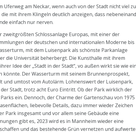
dem Uferweg am Neckar, wenn auch von der Stadt nicht viel z
r, die mit ihrem Klingeln deutlich anzeigen, dass nebeneinan
nde einfach nur nerven.
r zweitgrößten Schlossanlage Europas, mit einer der
mmlungen der deutschen und internationalen Moderne bis 
asserturm, mit dem Luisenpark als schönste Parkanlage
der die Universität beherbergt. Die Kunsthalle mit ihrem
r Idee der „Stadt in der Stadt“, vo außen wirkt sie wie ei
en könnte. Der Wasserturm mit seinem Brunnenprospekt,
dt und umtost vom Autolärm. Lohnenswert der Luisenpark,
der Stadt, trotz acht Euro Eintritt. Ob der Park wirklich der
re Parks ein. Dennoch, der Charme der Gartenschau von 1975
enflächen, liebevolle Details, dazu immer wieder Zeichen
r Park insgesamt und vor allem seine Gebäude eine
nungen gibt es, 2023 wird es in Mannheim wieder eine
schaffen und das bestehende Grün vernetzen und aufwert