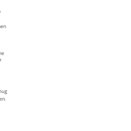
n
hen
]
ne
7
enug
en.