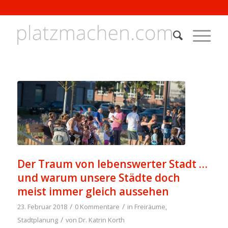
Der Traum von lebenswerter Stadt …
und warum unsere Städte doch
meist immer gleich aussehen
/
/
23. Februar 2018
0 Kommentare
in
Freiräume
,
/
Stadtplanung
von
Dr. Katrin Korth