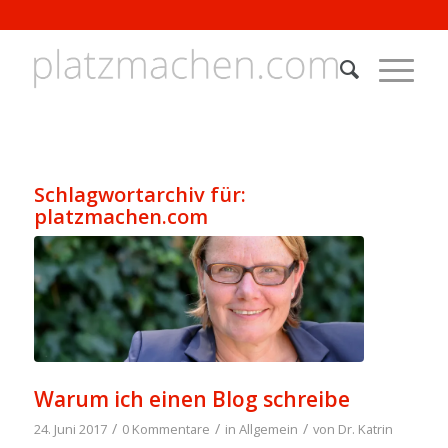
Schlagwortarchiv für:
platzmachen.com
Warum ich einen Blog schreibe
/
/
/
24. Juni 2017
0 Kommentare
in
Allgemein
von
Dr. Katrin